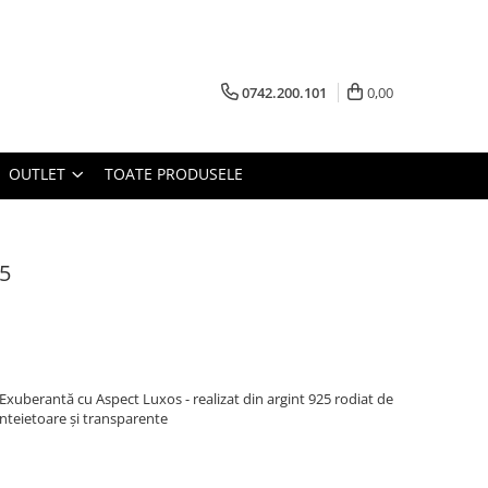
0742.200.101
0,00
OUTLET
TOATE PRODUSELE
25
e Exuberantă cu Aspect Luxos - realizat din argint 925 rodiat de
cânteietoare și transparente