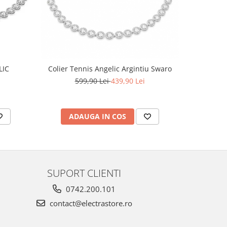
-29%
LIC
Colier Tennis Angelic Argintiu Swaro
Set Bijute
599,90 Lei
439,90 Lei
3
ADAUGA IN COS
AD
SUPORT CLIENTI
0742.200.101
contact@electrastore.ro