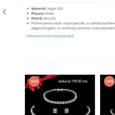
Material
: Argint 925
Placare
: Rodiu
Piatră:
Zirconia
Potrivit pentru ieșiri, ocazii speciale, cu cămăși boyfrie
elegante și glam, cu rochii sau costume, ocazii deosebite
Informatii conformitate produs
-60%
-46%