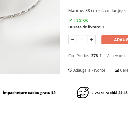
Marime
:
38 cm + 4 cm lănțișor 
IN STOC
Durata de livrare:
1
ADAUG
Cod Produs:
378-1
Ai nevoie d
Adauga la Favorite
Cere 
Împachetare cadou gratuită
Livrare rapidă 24-48