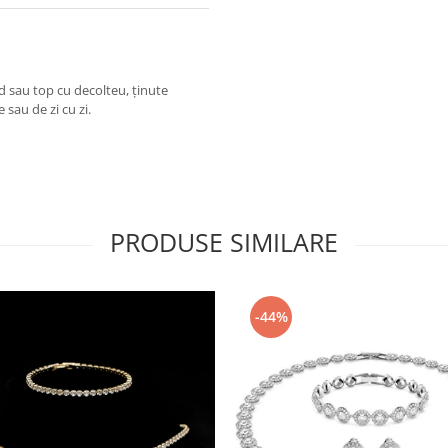
nd sau top cu decolteu, ținute
 sau de zi cu zi.
PRODUSE SIMILARE
-44%