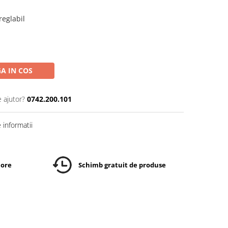
reglabil
A IN COS
e ajutor?
0742.200.101
informatii
 ore
Schimb gratuit de produse