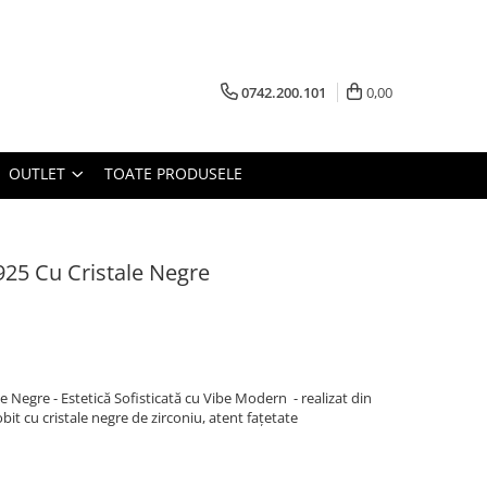
0742.200.101
0,00
OUTLET
TOATE PRODUSELE
 925 Cu Cristale Negre
le Negre - Estetică Sofisticată cu Vibe Modern - realizat din
bit cu cristale negre de zirconiu, atent fațetate