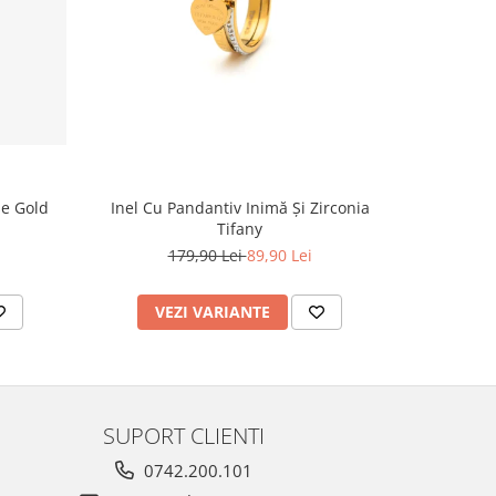
-50%
se Gold
Inel Cu Pandantiv Inimă Și Zirconia
Inel Tifan
Tifany
179,90 Lei
89,90 Lei
VEZI VARIANTE
AD
SUPORT CLIENTI
0742.200.101