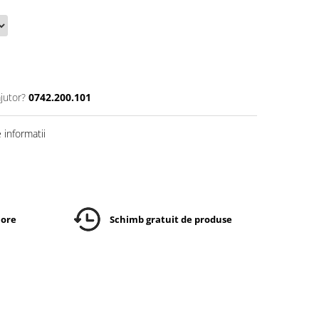
jutor?
0742.200.101
informatii
 ore
Schimb gratuit de produse