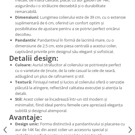
metalic de înaltă calitate, placat cu aur galben de 14K,
asigurându-i o strălucire deosebită și o durabilitate
remarcabilă.
Dimensiuni:
Lungimea colierului este de 39 cm, cu o extensie
suplimentară de 6 cm, oferind un confort optim și
posibilitatea de ajustare pentru a se potrivi perfect oricărui
decolteu.
Pandantiv:
Pandantivul în formă de lacrimă mare, cu o
dimensiune de 2.5 cm, este piesa centrală a acestui colier,
captivând privirile prin designul său elegant și sofisticat.
Detalii design:
Culoare:
Auriul strălucitor al colierului se potrivește perfect
cu o varietate de ținute, de la cele casual la cele de seară,
adăugând un plus de rafinament și stil.
Textură:
Finisajul neted și lucios al colierului oferă o senzație
plăcută la atingere, reflectând calitatea execuției și atenția la
detalii.
Stil:
Acest colier se încadrează într-un stil modern și
minimalist, fiind ideal pentru femeile care apreciază eleganța
subtilă și designul atemporal.
Avantaje:
Design unic:
Forma distinctivă a pandantivului și placarea cu
aur de 14K fac din acest colier un accesoriu special și