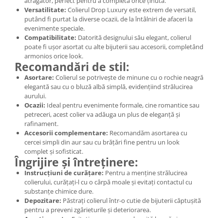
atrăgător, perfect pentru a completa orice ținută.
Versatilitate:
Colierul Drop Luxury este extrem de versatil,
putând fi purtat la diverse ocazii, de la întâlniri de afaceri la
evenimente speciale.
Compatibilitate:
Datorită designului său elegant, colierul
poate fi ușor asortat cu alte bijuterii sau accesorii, completând
armonios orice look.
Recomandări de stil:
Asortare:
Colierul se potrivește de minune cu o rochie neagră
elegantă sau cu o bluză albă simplă, evidențiind strălucirea
aurului.
Ocazii:
Ideal pentru evenimente formale, cine romantice sau
petreceri, acest colier va adăuga un plus de eleganță și
rafinament.
Accesorii complementare:
Recomandăm asortarea cu
cercei simpli din aur sau cu brățări fine pentru un look
complet și sofisticat.
Îngrijire și întreținere:
Instrucțiuni de curățare:
Pentru a menține strălucirea
colierului, curățați-l cu o cârpă moale și evitați contactul cu
substanțe chimice dure.
Depozitare:
Păstrați colierul într-o cutie de bijuterii căptușită
pentru a preveni zgârieturile și deteriorarea.