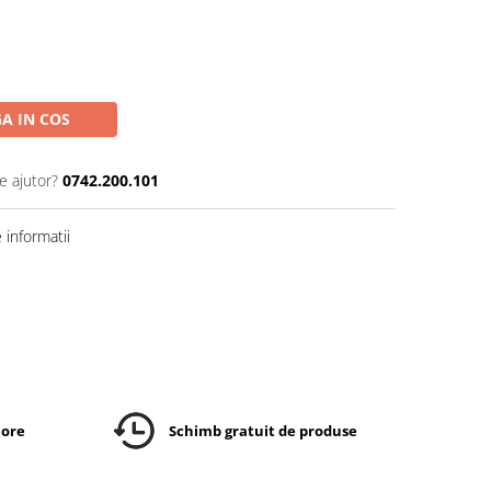
A IN COS
e ajutor?
0742.200.101
informatii
 ore
Schimb gratuit de produse