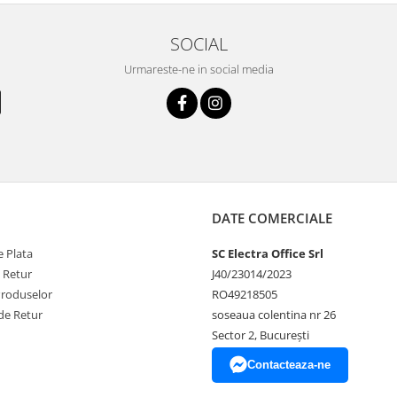
SOCIAL
Urmareste-ne in social media
DATE COMERCIALE
 Plata
SC Electra Office Srl
e Retur
J40/23014/2023
Produselor
RO49218505
de Retur
soseaua colentina nr 26
Sector 2, București
Contacteaza-ne