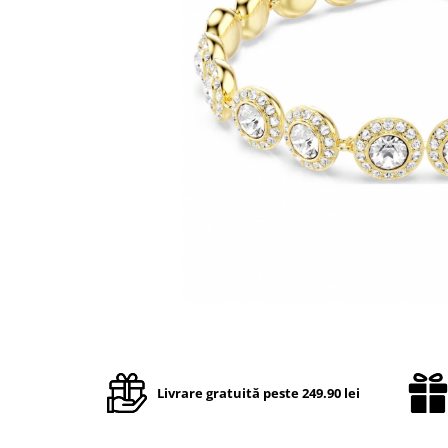
TRICOURI & TOPURI
Livrare gratuită peste 249.90 lei