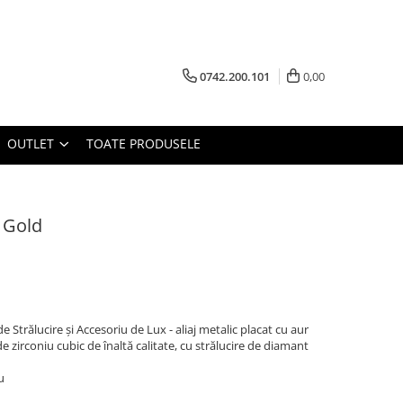
0742.200.101
0,00
OUTLET
TOATE PRODUSELE
 Gold
 Strălucire și Accesoriu de Lux - aliaj metalic placat cu aur
 de zirconiu cubic de înaltă calitate, cu strălucire de diamant
u