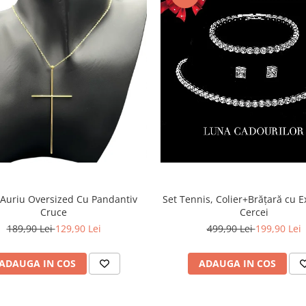
 Auriu Oversized Cu Pandantiv
Set Tennis, Colier+Brățară cu Ex
Cruce
Cercei
189,90 Lei
129,90 Lei
499,90 Lei
199,90 Lei
ADAUGA IN COS
ADAUGA IN COS