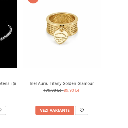
tensii Și
Inel Auriu Tifany Golden Glamour
179,90 Lei
89,90 Lei
VEZI VARIANTE
AD