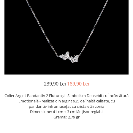
TRICOURI & TOPURI
239,90 Lei
189,90 Lei
Colier Argint Pandantiv 2 Fluturași - Simbolism Deosebit cu Încărcătură
Emoțională - realizat din argint 925 de înaltă calitate, cu
pandantiv înfrumusețat cu cristale Zirconia
Dimensiune: 41 cm + 3 cm lănțișor reglabil
Gramaj: 2.79 gr