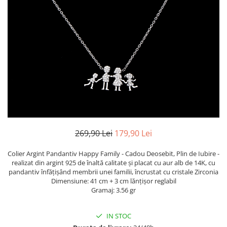
TRICOURI & TOPURI
269,90 Lei
179,90 Lei
Colier Argint Pandantiv Happy Family - Cadou Deosebit, Plin de Iubire -
realizat din argint 925 de înaltă calitate și placat cu aur alb de 14K, cu
pandantiv înfățișând membrii unei familii, încrustat cu cristale Zirconia
Dimensiune: 41 cm + 3 cm lănțișor reglabil
Gramaj: 3.56 gr
IN STOC