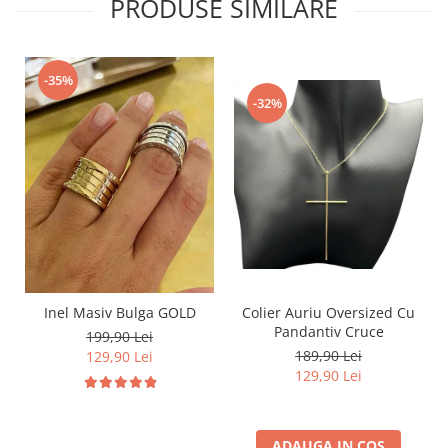
PRODUSE SIMILARE
-35%
-32%
Inel Masiv Bulga GOLD
Colier Auriu Oversized Cu
Pandantiv Cruce
199,90 Lei
189,90 Lei
129,90 Lei
129,90 Lei
ADAUGA IN COS