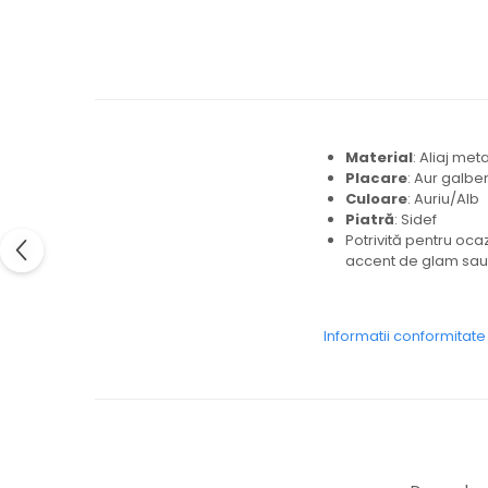
Material
: Aliaj meta
Placare
: Aur galbe
Culoare
: Auriu/Alb
Piatră
: Sidef
Potrivită pentru ocaz
accent de glam sau l
Informatii conformitat