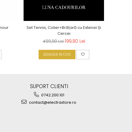
amour
Set Tennis, Colier+Brățară cu Extensii Și
Cercei
199,90 Lei
499,90 Lei
ADAUGA IN COS
A
SUPORT CLIENTI
0742.200.101
contact@electrastore.ro