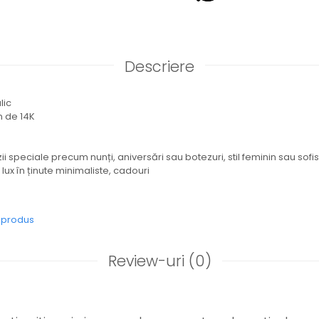
Descriere
lic
n de 14K
ii speciale precum nunți, aniversări sau botezuri, stil feminin sau sofist
ux în ținute minimaliste, cadouri
e produs
Review-uri
(0)