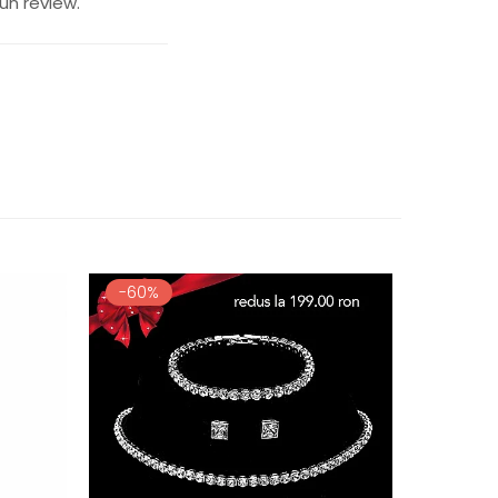
un review.
-60%