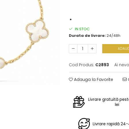
IN STOC
Durata de livrare:
24/48h
ADAUG
Cod Produs:
C2893
Ai nevo
Adauga la Favorite
C
Livrare gratuită pes
lei
Livrare rapidă 24