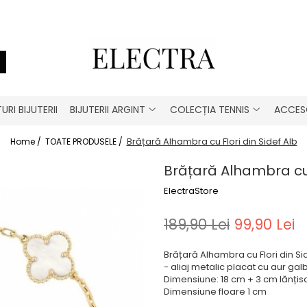
URI BIJUTERII
BIJUTERII ARGINT
COLECȚIA TENNIS
ACCESO
Brățară Alhambra cu Flori din Sidef Alb
Home /
TOATE PRODUSELE /
Brățară Alhambra cu F
ElectraStore
189,90 Lei
99,90 Lei
Brățară Alhambra cu Flori din Si
- aliaj metalic placat cu aur galb
Dimensiune: 18 cm + 3 cm lănțiso
Dimensiune floare 1 cm