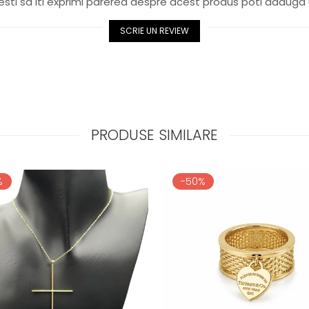
sti sa iti exprimi parerea despre acest produs poti adauga 
SCRIE UN REVIEW
PRODUSE SIMILARE
%
-50%