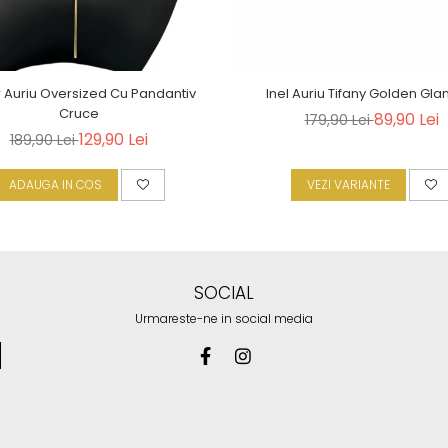
r Auriu Oversized Cu Pandantiv
Inel Auriu Tifany Golden Gl
Cruce
89,90 Lei
179,90 Lei
129,90 Lei
189,90 Lei
ADAUGA IN COS
VEZI VARIANTE
SOCIAL
Urmareste-ne in social media