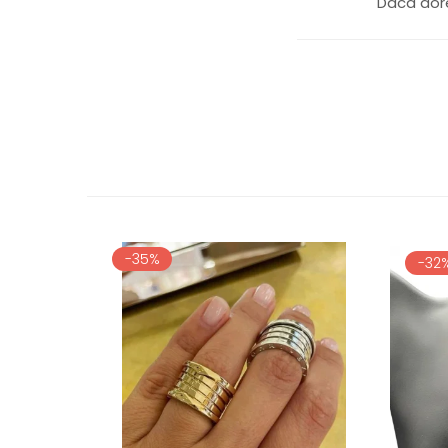
Daca dore
-35%
-32