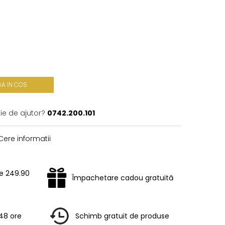
A IN COS
ie de ajutor?
0742.200.101
ere informatii
te 249.90
Împachetare cadou gratuită
-48 ore
Schimb gratuit de produse