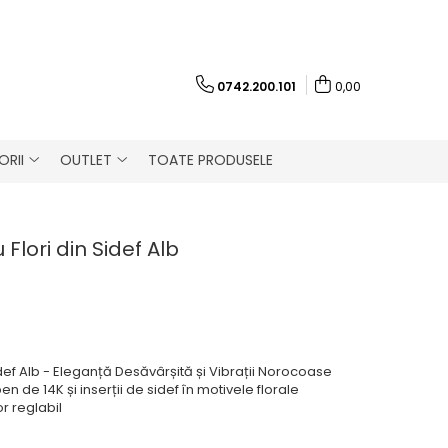
0742.200.101
0,00
RII
OUTLET
TOATE PRODUSELE
lori din Sidef Alb
def Alb - Eleganță Desăvârșită și Vibrații Norocoase
en de 14K și inserții de sidef în motivele florale
r reglabil