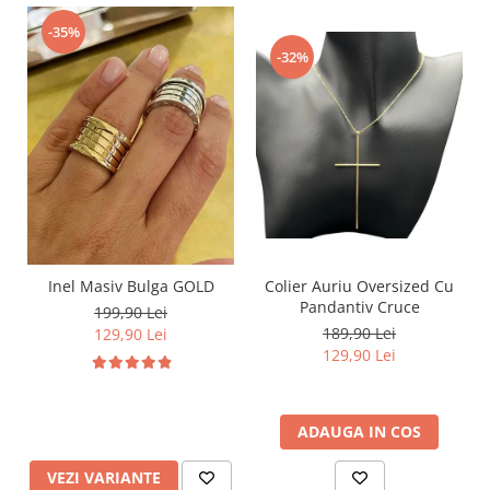
-35%
-32%
Inel Masiv Bulga GOLD
Colier Auriu Oversized Cu
Pandantiv Cruce
199,90 Lei
189,90 Lei
129,90 Lei
129,90 Lei
ADAUGA IN COS
VEZI VARIANTE