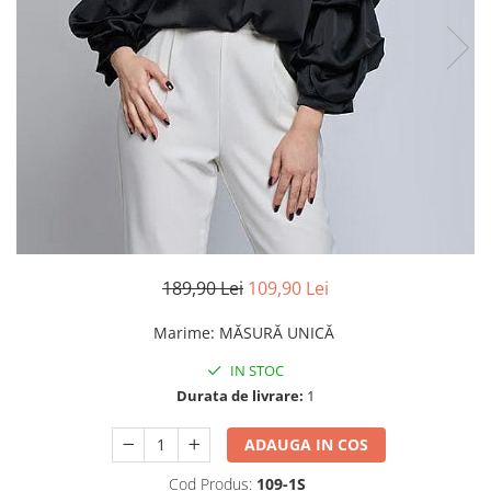
TRICOURI & TOPURI
189,90 Lei
109,90 Lei
Marime
:
MĂSURĂ UNICĂ
IN STOC
Durata de livrare:
1
ADAUGA IN COS
Cod Produs:
109-1S