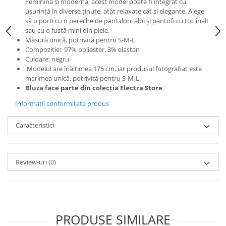
Feminină și modernă
, acest model poate fi integrat cu
ușurință în diverse ținute, atât relaxate cât și elegante. Alege
să o porti cu o pereche de pantaloni albi și pantofi cu toc înalt
sau cu o fustă mini din piele.
Măsură unică, potrivită pentru S-M-L
Compoziție:
97% poliester,
3% elastan
Culoare: negru
Modelul are înălțimea 175 cm, iar produsul fotografiat este
marimea unică, potrivită pentru S-M-L
Bluza face parte din colecția Electra Store
Informatii conformitate produs
Caracteristici
Review-uri
(0)
PRODUSE SIMILARE