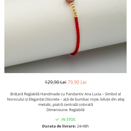
TRICOURI & TOPURI
129,90 Lei
79,90 Lei
Brățară Reglabilă Handmade cu Pandantiv Ana Lucia – Simbol al
Norocului și Eleganței Discrete – ață de bumbac roșie, biluțe din aliaj
metalic, piatră centrală colorată
Dimensiune: Reglabilă
IN STOC
Durata de livrare:
24/48h