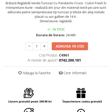
Brățară Reglabilă Verde-Turcoaz Cu Pandantiv Cruce - Culori Fresh în
Interpretare Aurie - realizată din șnur din material textil pe care sunt
alăturate pietre semiprețioase tip turcoaz și biluțe din aliaj metalic
placat cu aur galben de 14 K.
Dimensiune: reglabilă.
IN STOC
Durata de livrare:
24/48h
ADAUGA IN COS
Cod Produs:
C4961
Ai nevoie de ajutor?
0742.200.101
Adauga la Favorite
Cere informatii
Livrare gratuită peste 249.90 lei
Împachetare cadou gratuită