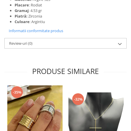
Placare
: Rodiat
Gramaj
: 4.53 gr
Piatră:
Zirconia
Culoare
: Argintiu
Informatii conformitate produs
Review-uri
(0)
PRODUSE SIMILARE
-35%
-32%