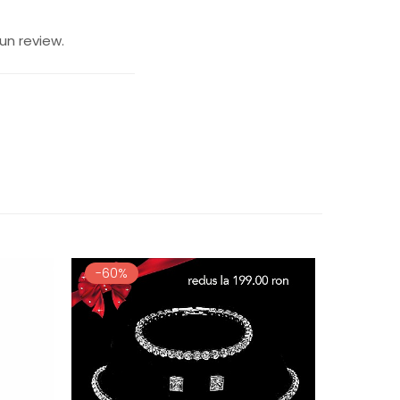
un review.
-60%