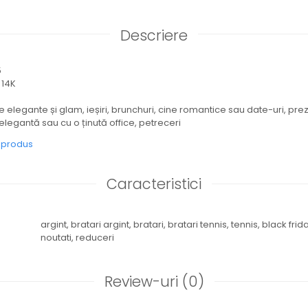
Descriere
5
 14K
te elegante și glam, ieșiri, brunchuri, cine romantice sau date-uri, prez
 elegantă sau cu o ținută office, petreceri
e produs
Caracteristici
argint,
bratari argint,
bratari,
bratari tennis,
tennis,
black frida
noutati,
reduceri
Review-uri
(0)