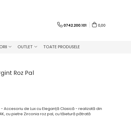
0742.200.101
0,00
RII
OUTLET
TOATE PRODUSELE
gint Roz Pal
l - Accesoriu de Lux cu Eleganță Clasică - realizată din
4K, cu pietre Zirconia roz pal, cu tăietură pătrată