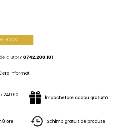
A IN COS
de ajutor?
0742.200.101
ere informatii
te 249.90
Împachetare cadou gratuită
-48 ore
Schimb gratuit de produse