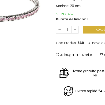
Marime
:
20 cm
IN STOC
Durata de livrare:
1
ADAUG
Cod Produs:
869
Ai nevoie 
Adauga la Favorite
C
Livrare gratuită pes
lei
Livrare rapidă 24