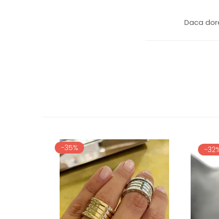
Daca dore
-35%
-32