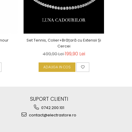
amour
Set Tennis, Colier+Brățară cu Extensii Și
Cercei
199,90 Lei
499,90 Lei
ADAUGA IN COS
A
SUPORT CLIENTI
0742.200.101
contact@electrastore.ro