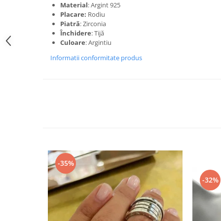
Material
: Argint 925
Placare:
Rodiu
Piatră
: Zirconia
Închidere
: Tijă
Culoare
: Argintiu
Informatii conformitate produs
-35%
-32%