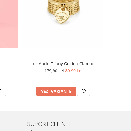
-60%
Inel Auriu Tifany Golden Glamour
Set Tennis,
179,90 Lei
89,90 Lei
4
VEZI VARIANTE
AD
SUPORT CLIENTI