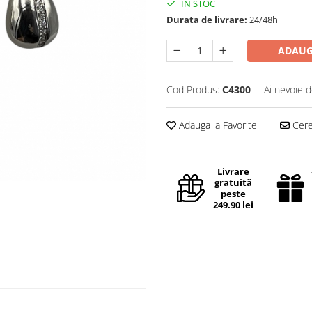
IN STOC
Durata de livrare:
24/48h
ADAUG
Cod Produs:
C4300
Ai nevoie d
Adauga la Favorite
Cere 
Livrare
gratuită
peste
249.90 lei