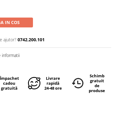
A IN COS
e ajutor?
0742.200.101
informatii
Schimb
Împachetare
Livrare
gratuit
cadou
rapidă
de
gratuită
24-48 ore
produse