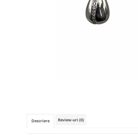
TRICOURI & TOPURI
Review-uri
(0)
Descriere