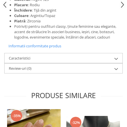
Placare
: Rodiu
Închidere
: Tijă din argint
Culoare
: Argintiu/Topaz
Piatră
: Zirconia
Potriviți pentru outfituri classy, ținute feminine sau elegante,
accent de strălucire în asocieri business, ieșiri, cine, botezuri,
logodne, evenimente speciale, întâlniri de afaceri, cadouri
Informatii conformitate produs
Caracteristici
Review-uri
(0)
PRODUSE SIMILARE
-35%
-32%