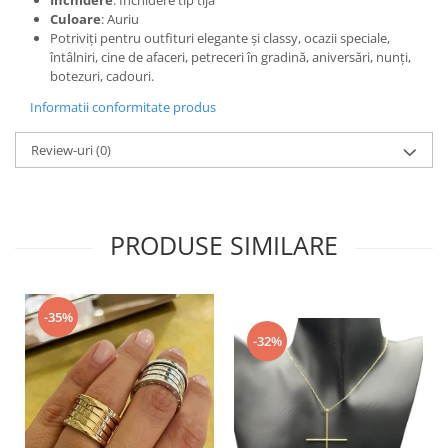
Închidere
: Închidere tip tijă
Culoare
: Auriu
Potriviți pentru outfituri elegante și classy, ocazii speciale,
întâlniri, cine de afaceri, petreceri în gradină, aniversări, nunți,
botezuri, cadouri.
Informatii conformitate produs
Review-uri
(0)
PRODUSE SIMILARE
-35%
-32%