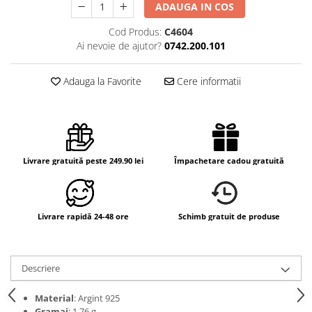
ADAUGA IN COS
Cod Produs:
C4604
Ai nevoie de ajutor?
0742.200.101
Adauga la Favorite
Cere informatii
Livrare gratuită peste 249.90 lei
Împachetare cadou gratuită
Livrare rapidă 24-48 ore
Schimb gratuit de produse
Descriere
Material
: Argint 925
Gramaj
: 1.76 g