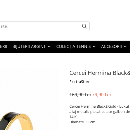
ERII
BIJUTERII ARGINT
COLECȚIA TENNIS
ACCESORII
Cercei Hermina Black
ElectraStore
169,90 Lei
79,90 Lei
Cercei Hermina Black&Gold - Luxul la
aliaj metalic placat cu aur galben de
14 K
Diametru: 3 cm