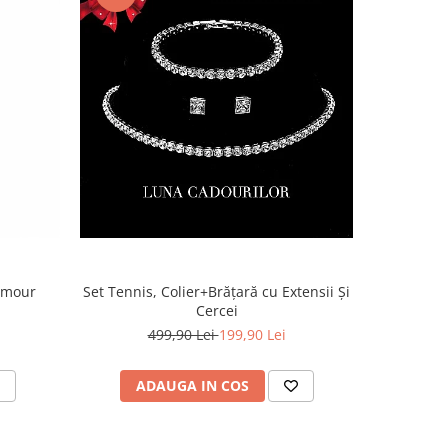
lamour
Set Tennis, Colier+Brățară cu Extensii Și
Cercei
499,90 Lei
199,90 Lei
ADAUGA IN COS
AD