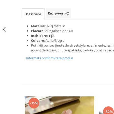
Review-uri
(0)
Descriere
Material
: Aliaj metalic
Placare:
Aur galben de 14 K
Închidere
: Tijă
Culoare
: Auriu/Negru
Potriviți pentru ținute de streetstyle, evenimente, ieșiri
accent de luxury, ținute epatante, cadouri, ocazii special
Informatii conformitate produs
-35%
-32%