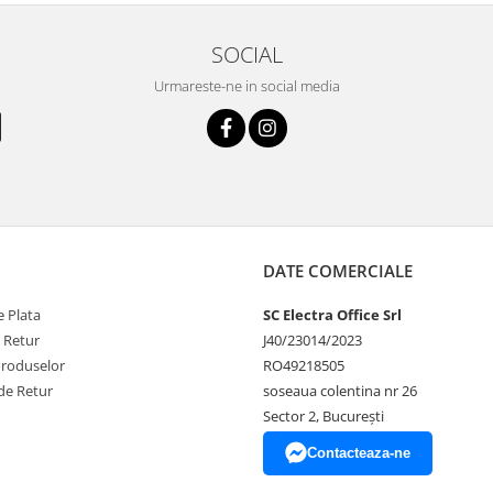
SOCIAL
Urmareste-ne in social media
DATE COMERCIALE
 Plata
SC Electra Office Srl
e Retur
J40/23014/2023
Produselor
RO49218505
de Retur
soseaua colentina nr 26
Sector 2, București
Contacteaza-ne