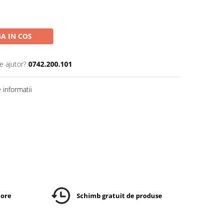
A IN COS
e ajutor?
0742.200.101
informatii
 ore
Schimb gratuit de produse