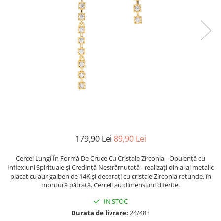
TRICOURI & TOPURI
179,90 Lei
89,90 Lei
Cercei Lungi În Formă De Cruce Cu Cristale Zirconia - Opulență cu
Inflexiuni Spirituale și Credință Nestrămutată - realizați din aliaj metalic
placat cu aur galben de 14K și decorați cu cristale Zirconia rotunde, în
montură pătrată. Cerceii au dimensiuni diferite.
IN STOC
Durata de livrare:
24/48h