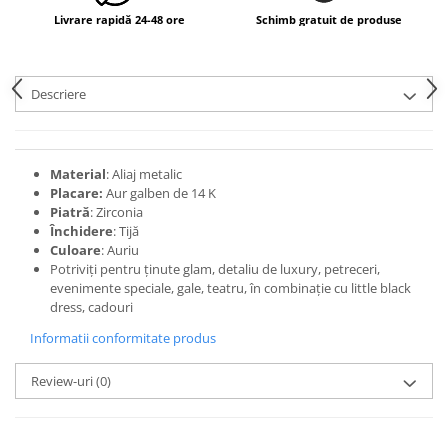
Livrare rapidă 24-48 ore
Schimb gratuit de produse
Descriere
Material
: Aliaj metalic
Placare:
Aur galben de 14 K
Piatră
: Zirconia
Închidere
: Tijă
Culoare
: Auriu
Potriviți pentru ținute glam, detaliu de luxury, petreceri,
evenimente speciale, gale, teatru, în combinație cu little black
dress, cadouri
Informatii conformitate produs
Review-uri
(0)