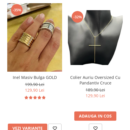
-35%
-32%
Inel Masiv Bulga GOLD
Colier Auriu Oversized Cu
Pandantiv Cruce
199,90 Lei
189,90 Lei
129,90 Lei
129,90 Lei
ADAUGA IN COS
VEZI VARIANTE