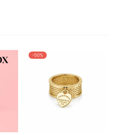
-50%
-60%