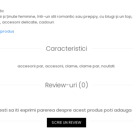
tic
ii și ținute feminine, într-un stil romantic sau preppy, cu blugi și un to
ă, accesorii delicate, cadouri.
e produs
Caracteristici
accesorii par,
accesorii,
clame,
clame par,
noutati
Review-uri
(0)
sti sa iti exprimi parerea despre acest produs poti adauga 
SCRIE UN REVIEW