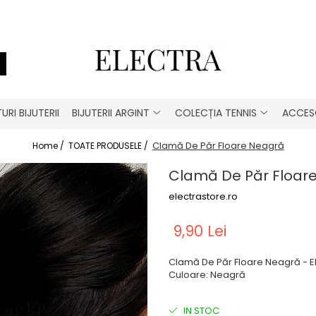
URI BIJUTERII
BIJUTERII ARGINT
COLECȚIA TENNIS
ACCESO
Clamă De Păr Floare Neagră
Home /
TOATE PRODUSELE /
Clamă De Păr Floar
electrastore.ro
9,90 Lei
Clamă De Păr Floare Neagră - El
Culoare: Neagră
IN STOC