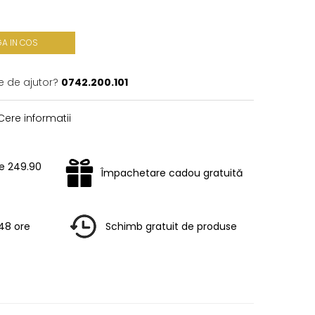
A IN COS
e de ajutor?
0742.200.101
ere informatii
te 249.90
Împachetare cadou gratuită
-48 ore
Schimb gratuit de produse