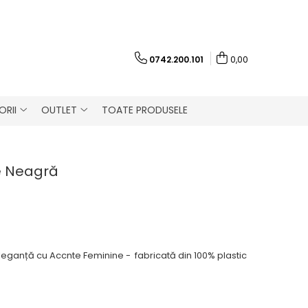
0742.200.101
0,00
RII
OUTLET
TOATE PRODUSELE
e Neagră
eganță cu Accnte Feminine - fabricată din 100% plastic