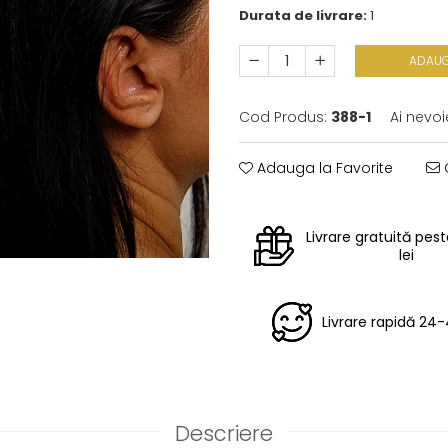
Durata de livrare:
1
ADAUG
Cod Produs:
388-1
Ai nevoi
Adauga la Favorite
C
Livrare gratuită pes
lei
Livrare rapidă 24
Descriere