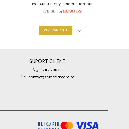
Inel Auriu Tifany Golden Glamour
Set Tennis
89,90 Lei
179,90 Lei
4
VEZI VARIANTE
A
SUPORT CLIENTI
0742.200.101
contact@electrastore.ro