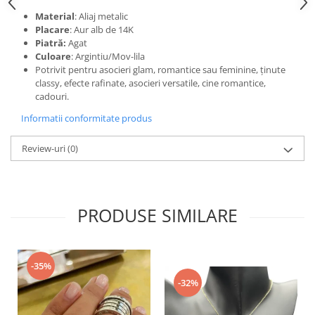
Material
: Aliaj metalic
Placare
: Aur alb de 14K
Piatră:
Agat
Culoare
: Argintiu/Mov-lila
Potrivit pentru asocieri glam, romantice sau feminine, ținute
classy, efecte rafinate, asocieri versatile, cine romantice,
cadouri.
Informatii conformitate produs
Review-uri
(0)
PRODUSE SIMILARE
-35%
-32%