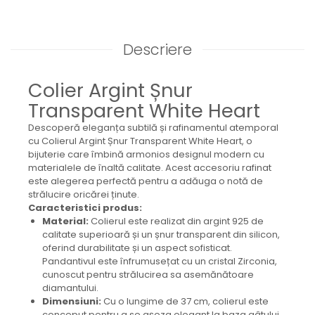
Descriere
Colier Argint Șnur
Transparent White Heart
Descoperă eleganța subtilă și rafinamentul atemporal
cu Colierul Argint Șnur Transparent White Heart, o
bijuterie care îmbină armonios designul modern cu
materialele de înaltă calitate. Acest accesoriu rafinat
este alegerea perfectă pentru a adăuga o notă de
strălucire oricărei ținute.
Caracteristici produs:
Material:
Colierul este realizat din argint 925 de
calitate superioară și un șnur transparent din silicon,
oferind durabilitate și un aspect sofisticat.
Pandantivul este înfrumusețat cu un cristal Zirconia,
cunoscut pentru strălucirea sa asemănătoare
diamantului.
Dimensiuni:
Cu o lungime de 37 cm, colierul este
conceput pentru a se așeza elegant la baza gâtului,