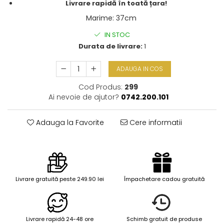
Livrare rapidă în toată țara!
Marime
:
37cm
IN STOC
Durata de livrare:
1
ADAUGA IN COS
Cod Produs:
299
Ai nevoie de ajutor?
0742.200.101
Adauga la Favorite
Cere informatii
Livrare gratuită peste 249.90 lei
Împachetare cadou gratuită
Livrare rapidă 24-48 ore
Schimb gratuit de produse