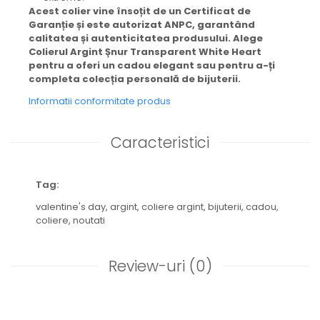
Acest colier vine însoțit de un Certificat de
Garanție și este autorizat ANPC, garantând
calitatea și autenticitatea produsului. Alege
Colierul Argint Șnur Transparent White Heart
pentru a oferi un cadou elegant sau pentru a-ți
completa colecția personală de bijuterii.
Informatii conformitate produs
Caracteristici
Tag:
valentine's day,
argint,
coliere argint,
bijuterii,
cadou,
coliere,
noutati
Review-uri
(0)