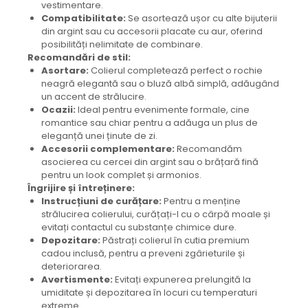
vestimentare.
Compatibilitate:
Se asortează ușor cu alte bijuterii
din argint sau cu accesorii placate cu aur, oferind
posibilități nelimitate de combinare.
Recomandări de stil:
Asortare:
Colierul completează perfect o rochie
neagră elegantă sau o bluză albă simplă, adăugând
un accent de strălucire.
Ocazii:
Ideal pentru evenimente formale, cine
romantice sau chiar pentru a adăuga un plus de
eleganță unei ținute de zi.
Accesorii complementare:
Recomandăm
asocierea cu cercei din argint sau o brățară fină
pentru un look complet și armonios.
Îngrijire și întreținere:
Instrucțiuni de curățare:
Pentru a menține
strălucirea colierului, curățați-l cu o cârpă moale și
evitați contactul cu substanțe chimice dure.
Depozitare:
Păstrați colierul în cutia premium
cadou inclusă, pentru a preveni zgârieturile și
deteriorarea.
Avertismente:
Evitați expunerea prelungită la
umiditate și depozitarea în locuri cu temperaturi
extreme.