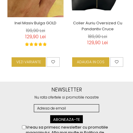
Inel Masiv Bulga GOLD
Colier Auriu Oversized Cu
Pandantiv Cruce
199,90 Lei
129,90 Lei
189,90 Lei
129,90 Lei
VEZI VARIANTE
ADAUGA IN COS
NEWSLETTER
Nu rata ofertele si promotiile noastre
Vreau sa primesc newsletter cu promotiile
magazinului. Afla mai multe in
Politica de