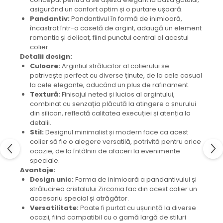
asigurând un confort optim și o purtare ușoară.
Pandantiv:
Pandantivul în formă de inimioară,
încastrat într-o casetă de argint, adaugă un element
romantic și delicat, fiind punctul central al acestui
colier.
Detalii design:
Culoare:
Argintiul strălucitor al colierului se
potrivește perfect cu diverse ținute, de la cele casual
la cele elegante, aducând un plus de rafinament.
Textură:
Finisajul neted și lucios al argintului,
combinat cu senzația plăcută la atingere a șnurului
din silicon, reflectă calitatea execuției și atenția la
detalii.
Stil:
Designul minimalist și modern face ca acest
colier să fie o alegere versatilă, potrivită pentru orice
ocazie, de la întâlniri de afaceri la evenimente
speciale.
Avantaje:
Design unic:
Forma de inimioară a pandantivului și
strălucirea cristalului Zirconia fac din acest colier un
accesoriu special și atrăgător.
Versatilitate:
Poate fi purtat cu ușurință la diverse
ocazii, fiind compatibil cu o gamă largă de stiluri