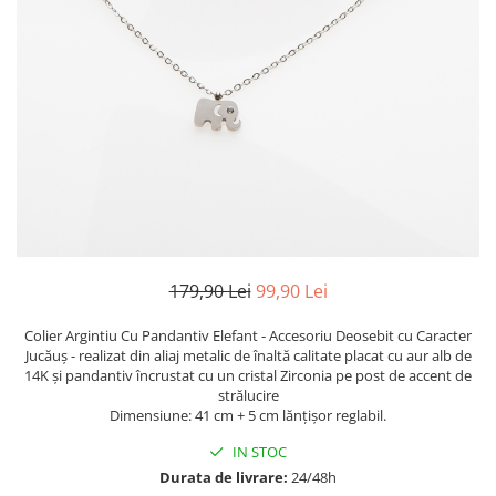
TRICOURI & TOPURI
179,90 Lei
99,90 Lei
Colier Argintiu Cu Pandantiv Elefant - Accesoriu Deosebit cu Caracter
Jucăuș - realizat din aliaj metalic de înaltă calitate placat cu aur alb de
14K și pandantiv încrustat cu un cristal Zirconia pe post de accent de
strălucire
Dimensiune: 41 cm + 5 cm lănțișor reglabil.
IN STOC
Durata de livrare:
24/48h