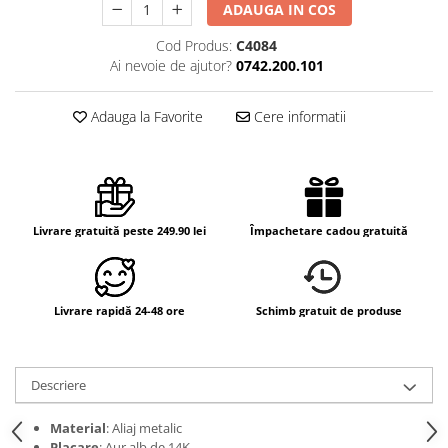
ADAUGA IN COS
Cod Produs:
C4084
Ai nevoie de ajutor?
0742.200.101
Adauga la Favorite
Cere informatii
Livrare gratuită peste 249.90 lei
Împachetare cadou gratuită
Livrare rapidă 24-48 ore
Schimb gratuit de produse
Descriere
Material
: Aliaj metalic
Placare
: Aur alb de 14K