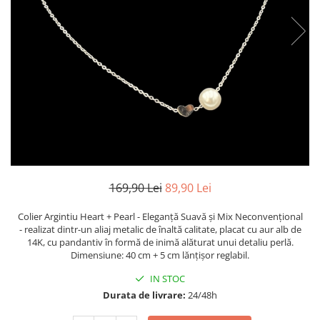
TRICOURI & TOPURI
169,90 Lei
89,90 Lei
Colier Argintiu Heart + Pearl - Eleganță Suavă și Mix Neconvențional
- realizat dintr-un aliaj metalic de înaltă calitate, placat cu aur alb de
14K, cu pandantiv în formă de inimă alăturat unui detaliu perlă.
Dimensiune: 40 cm + 5 cm lănțișor reglabil.
IN STOC
Durata de livrare:
24/48h