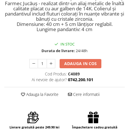
Farmec Jucăuș - realizat dintr-un aliaj metalic de înaltă
calitate placat cu aur galben de 14K. Colierul și
pandantivul includ fluturi colorați în nuanțe vibrante și
bănuți cu cristale zirconia.
Dimensiune: 40 cm + 5 cm lănțișor reglabil.
Lungime pandantiv: 4 cm
IN STOC
Durata de livrare:
24/48h
ADAUGA IN COS
Cod Produs:
C4089
Ai nevoie de ajutor?
0742.200.101
Adauga la Favorite
Cere informatii
Livrare gratuită peste 249.90 lei
Împachetare cadou gratuită