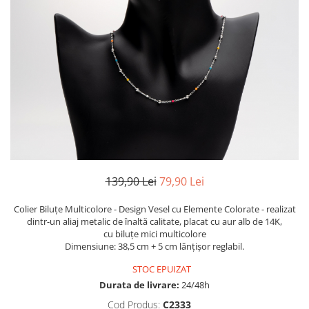
TRICOURI & TOPURI
139,90 Lei
79,90 Lei
Colier Biluțe Multicolore - Design Vesel cu Elemente Colorate - realizat
dintr-un aliaj metalic de înaltă calitate, placat cu aur alb de 14K,
cu biluțe mici multicolore
Dimensiune: 38,5 cm + 5 cm lănțișor reglabil.
STOC EPUIZAT
Durata de livrare:
24/48h
Cod Produs:
C2333