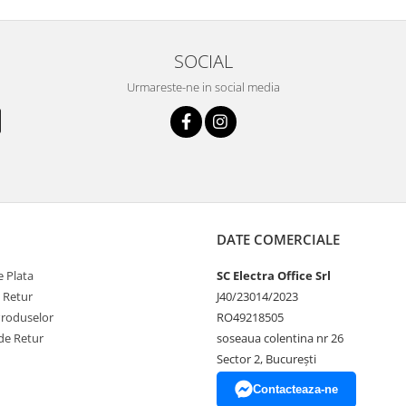
SOCIAL
Urmareste-ne in social media
DATE COMERCIALE
 Plata
SC Electra Office Srl
e Retur
J40/23014/2023
Produselor
RO49218505
de Retur
soseaua colentina nr 26
Sector 2, București
Contacteaza-ne