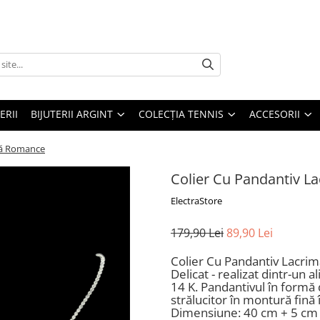
ERII
BIJUTERII ARGINT
COLECȚIA TENNIS
ACCESORII
mă Romance
Colier Cu Pandantiv 
ElectraStore
179,90 Lei
89,90 Lei
Colier Cu Pandantiv Lacri
Delicat - realizat dintr-un a
14 K. Pandantivul în formă 
strălucitor în montură fină 
Dimensiune: 40 cm + 5 cm l