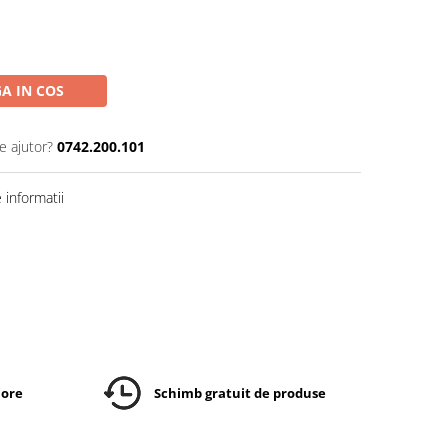
A IN COS
e ajutor?
0742.200.101
informatii
 ore
Schimb gratuit de produse