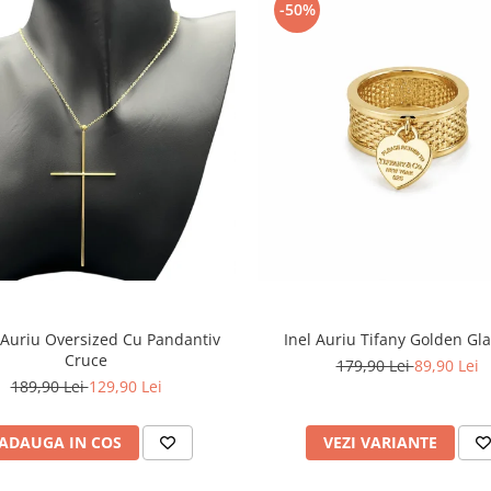
-50%
 Auriu Oversized Cu Pandantiv
Inel Auriu Tifany Golden G
Cruce
179,90 Lei
89,90 Lei
189,90 Lei
129,90 Lei
ADAUGA IN COS
VEZI VARIANTE