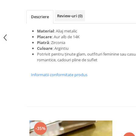
Review-uri
(0)
Descriere
Material
: Aliaj metalic
Placare
: Aur alb de 14K
Piatră
: Zirconia
Culoare
: Argintiu
Potrivit pentru ținute glam, outfituri feminine sau casual,
romantice, cadouri pline de suflet
Informatii conformitate produs
-35%