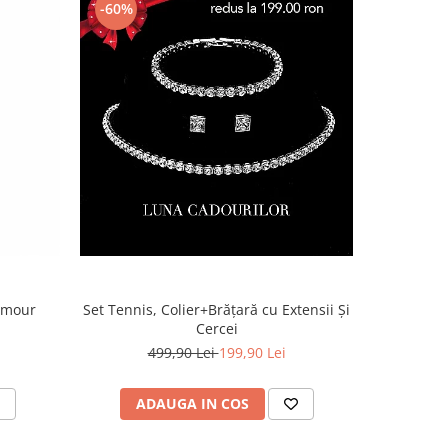
-60%
lamour
Set Tennis, Colier+Brățară cu Extensii Și
Cercei
499,90 Lei
199,90 Lei
ADAUGA IN COS
AD