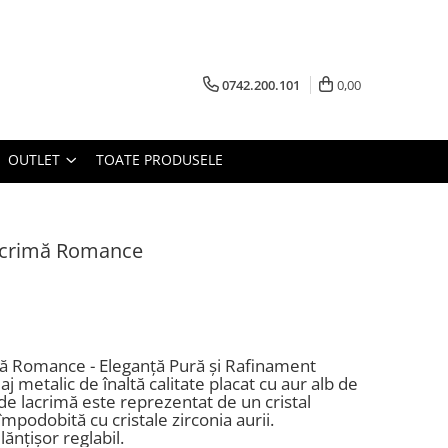
0742.200.101
0,00
OUTLET
TOATE PRODUSELE
Lacrimă Romance
mă Romance - Eleganță Pură și Rafinament
liaj metalic de înaltă calitate placat cu aur alb de
de lacrimă este reprezentat de un cristal
împodobită cu cristale zirconia aurii.
ănțișor reglabil.