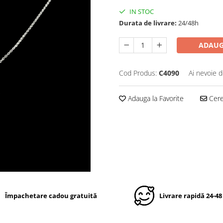
IN STOC
Durata de livrare:
24/48h
ADAUG
Cod Produs:
C4090
Ai nevoie d
Adauga la Favorite
Cere 
Împachetare cadou gratuită
Livrare rapidă 24-48