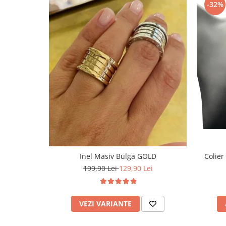
-32%
Inel Masiv Bulga GOLD
Colier
199,90 Lei
129,90 Lei
VEZI VARIANTE