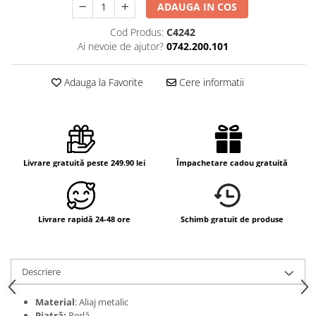
ADAUGA IN COS
Cod Produs:
C4242
Ai nevoie de ajutor?
0742.200.101
Adauga la Favorite
Cere informatii
Livrare gratuită peste 249.90 lei
Împachetare cadou gratuită
Livrare rapidă 24-48 ore
Schimb gratuit de produse
Descriere
Material
: Aliaj metalic
Piatră:
Perlă