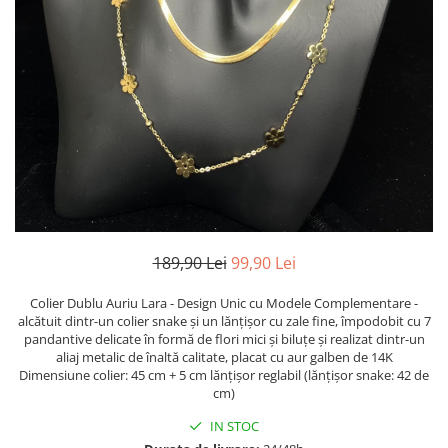
TRICOURI & TOPURI
189,90 Lei
99,90 Lei
Colier Dublu Auriu Lara - Design Unic cu Modele Complementare -
alcătuit dintr-un colier snake și un lănțișor cu zale fine, împodobit cu 7
pandantive delicate în formă de flori mici și biluțe și realizat dintr-un
aliaj metalic de înaltă calitate, placat cu aur galben de 14K
Dimensiune colier: 45 cm + 5 cm lănțișor reglabil (lănțișor snake: 42 de
cm)
IN STOC