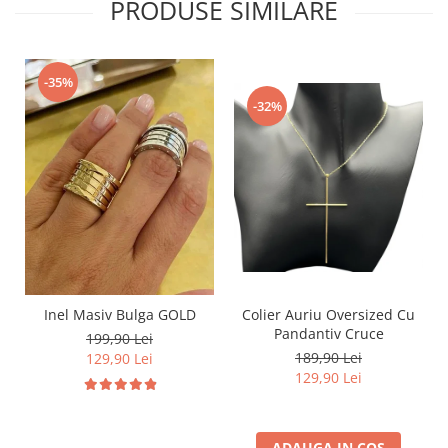
PRODUSE SIMILARE
-35%
-32%
Inel Masiv Bulga GOLD
Colier Auriu Oversized Cu
Pandantiv Cruce
199,90 Lei
189,90 Lei
129,90 Lei
129,90 Lei
ADAUGA IN COS