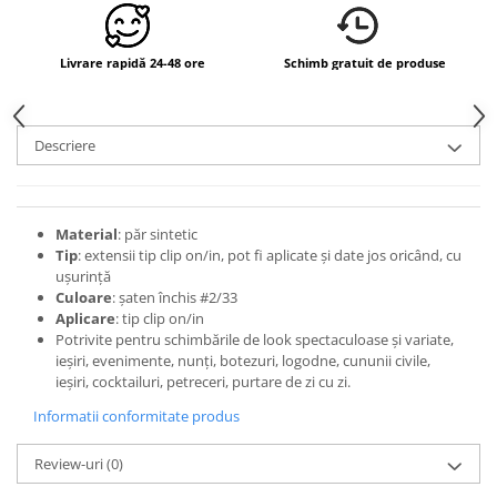
Livrare rapidă 24-48 ore
Schimb gratuit de produse
Descriere
Material
: păr sintetic
Tip
: extensii tip clip on/in, pot fi aplicate și date jos oricând, cu
ușurință
Culoare
: șaten închis #2/33
Aplicare
: tip clip on/in
Potrivite pentru schimbările de look spectaculoase și variate,
ieșiri, evenimente, nunți, botezuri, logodne, cununii civile,
ieșiri, cocktailuri, petreceri, purtare de zi cu zi.
Informatii conformitate produs
Review-uri
(0)