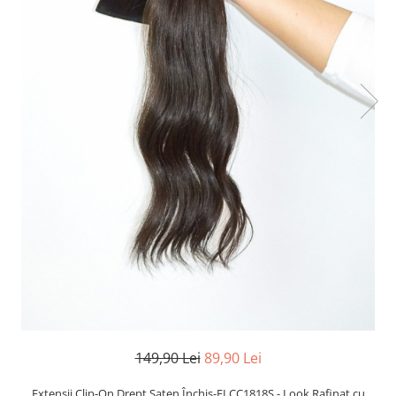
TRICOURI & TOPURI
149,90 Lei
89,90 Lei
Extensii Clip-On Drept Șaten Închis-ELCC1818S - Look Rafinat cu