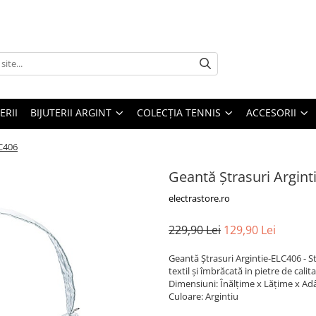
ERII
BIJUTERII ARGINT
COLECȚIA TENNIS
ACCESORII
LC406
Geantă Ștrasuri Argint
electrastore.ro
229,90 Lei
129,90 Lei
Geantă Ștrasuri Argintie-ELC406 - St
textil și îmbrăcată in pietre de cali
Dimensiuni: Înălțime x Lățime x A
Culoare: Argintiu