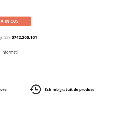
A IN COS
jutor?
0742.200.101
informatii
 ore
Schimb gratuit de produse