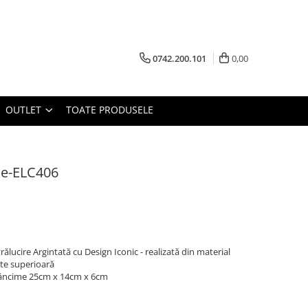
0742.200.101
0,00
OUTLET
TOATE PRODUSELE
ie-ELC406
rălucire Argintată cu Design Iconic - realizată din material
tate superioară
dâncime 25cm x 14cm x 6cm