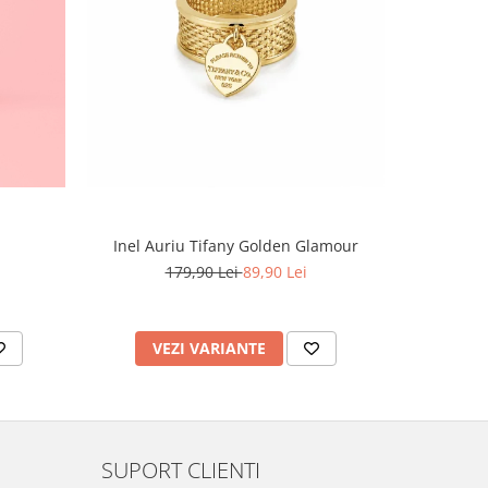
-60%
Inel Auriu Tifany Golden Glamour
Set Tennis,
179,90 Lei
89,90 Lei
4
VEZI VARIANTE
AD
SUPORT CLIENTI