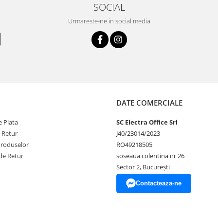
SOCIAL
Urmareste-ne in social media
DATE COMERCIALE
 Plata
SC Electra Office Srl
e Retur
J40/23014/2023
Produselor
RO49218505
de Retur
soseaua colentina nr 26
Sector 2, București
Contacteaza-ne