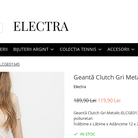
ERII
BIJUTERII ARGINT
COLECȚIA TENNIS
ACCESORII
-ELCGE0134S
Geantă Clutch Gri Met
Electra
189,90 Lei
119,90 Lei
Geantă Clutch Gri Metalic-ELCGE0134
poliuretan
Înălțime x Lățime x Adâncime 12 x 2
IN STOC