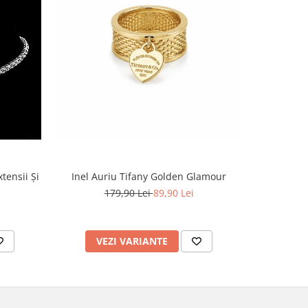
tensii Și
Inel Auriu Tifany Golden Glamour
179,90 Lei
89,90 Lei
VEZI VARIANTE
AD