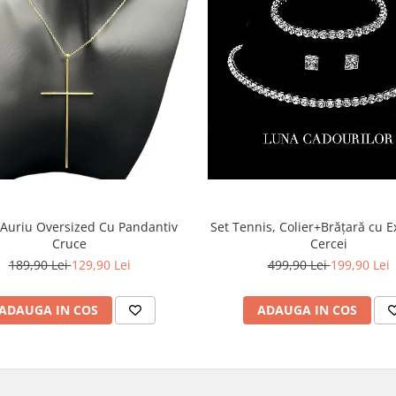
 Auriu Oversized Cu Pandantiv
Set Tennis, Colier+Brățară cu Ex
Cruce
Cercei
189,90 Lei
129,90 Lei
499,90 Lei
199,90 Lei
ADAUGA IN COS
ADAUGA IN COS