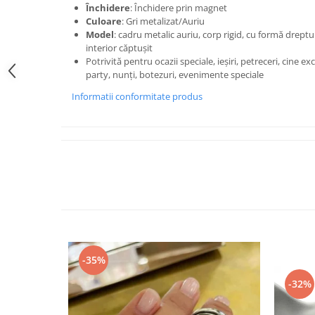
Închidere
: Închidere prin magnet
Culoare
: Gri metalizat/Auriu
Model
: cadru metalic auriu, corp rigid, cu formă drept
interior căptușit
Potrivită pentru ocazii speciale, ieșiri, petreceri, cine ex
party, nunți, botezuri, evenimente speciale
Informatii conformitate produs
-35%
-32%