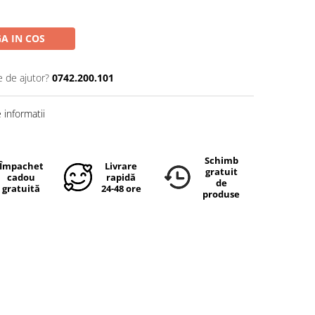
A IN COS
e de ajutor?
0742.200.101
informatii
Schimb
Împachetare
Livrare
gratuit
cadou
rapidă
de
gratuită
24-48 ore
produse