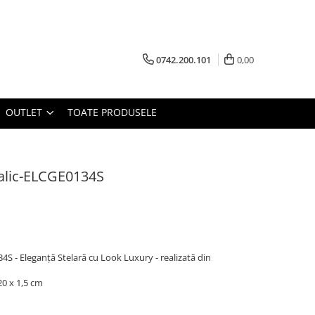
0742.200.101
0,00
OUTLET
TOATE PRODUSELE
alic-ELCGE0134S
S - Eleganță Stelară cu Look Luxury - realizată din
0 x 1,5
cm