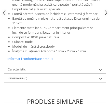
g
eantă modernă și practică, care poate fi purtată atât în
timpul zilei cât și la ocazii speciale.
Formă pătrată. Sistem de închidere cu cataramă și fermoar.
Baretă de umăr din piele naturală detașabilă
cu lungimea de
115 cm.
Elemente metalice aurii. Compartiment principal care se
închide cu fermoar si buzunar în interior.
Compoziție: 100% piele naturală
Culoare: nude
Model: de mână și crossbody
Înălțime x Lățime x Adâncime 18cm x 23cm x 12cm
Informatii conformitate produs
Caracteristici
Review-uri
(0)
PRODUSE SIMILARE