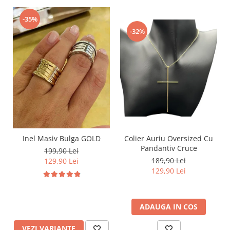
-35%
-32%
Inel Masiv Bulga GOLD
Colier Auriu Oversized Cu
Pandantiv Cruce
199,90 Lei
189,90 Lei
129,90 Lei
129,90 Lei
ADAUGA IN COS
VEZI VARIANTE