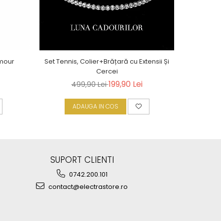
amour
Set Tennis, Colier+Brățară cu Extensii Și
Cercei
199,90 Lei
499,90 Lei
ADAUGA IN COS
A
SUPORT CLIENTI
0742.200.101
contact@electrastore.ro