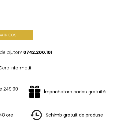
A IN COS
 de ajutor?
0742.200.101
ere informatii
te 249.90
Împachetare cadou gratuită
-48 ore
Schimb gratuit de produse