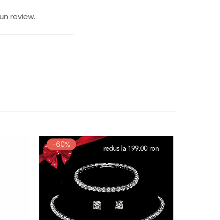
un review.
-60%