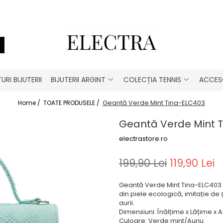
URI BIJUTERII
BIJUTERII ARGINT
COLECȚIA TENNIS
ACCESO
Geantă Verde Mint Tina-ELC403
Home /
TOATE PRODUSELE /
Geantă Verde Mint 
electrastore.ro
199,90 Lei
119,90 Lei
Geantă Verde Mint Tina-ELC403 -
din
piele ecologică, imitație de 
aurii.
Dimensiuni:
Înălțime x Lățime x
Culoare: Verde mint/Auriu