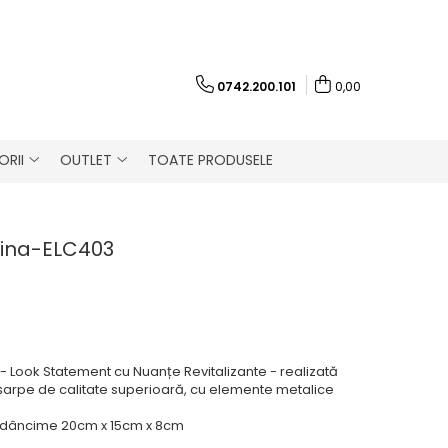
0742.200.101
0,00
RII
OUTLET
TOATE PRODUSELE
Tina-ELC403
 Look Statement cu Nuanțe Revitalizante - realizată
șarpe de calitate superioară, cu e
lemente metalice
 Adâncime 20cm x 15cm x 8cm