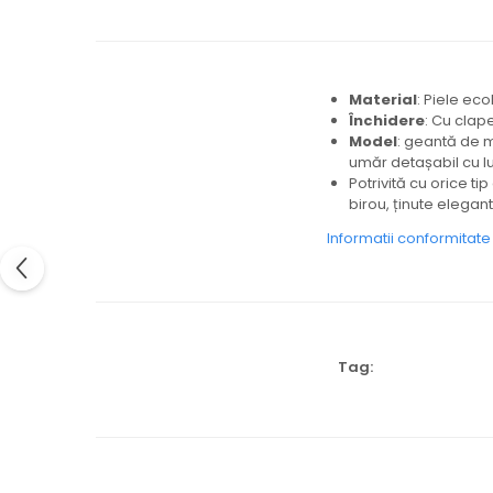
Material
: Piele ec
Închidere
: Cu clap
Model
: geantă de m
umăr detașabil cu l
Potrivită cu orice tip
birou, ținute elegan
Informatii conformitat
Tag: