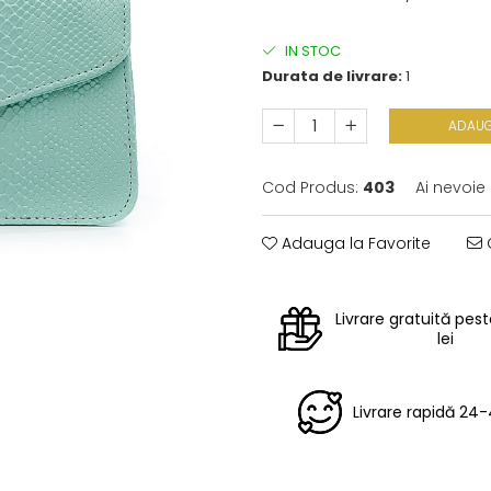
IN STOC
Durata de livrare:
1
ADAUG
Cod Produs:
403
Ai nevoie
Adauga la Favorite
C
Livrare gratuită pes
lei
Livrare rapidă 24