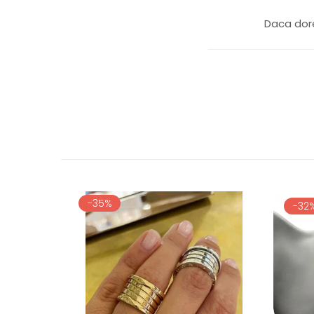
Daca dore
-35%
-32