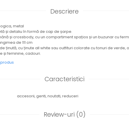
Descriere
ologica, metal
etă și detaliu în formă de cap de șarpe.
ână și crossbody, cu un compartiment spațios și un buzunar cu fermoa
ungimea de 111 cm
 de ținută, cu ținute all white sau outfituri colorate cu tonuri de verde, o 
te și feminine, cadouri.
e produs
Caracteristici
accesorii,
genti,
noutati,
reduceri
Review-uri
(0)