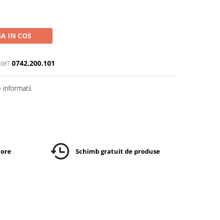
A IN COS
tor?
0742.200.101
informatii
 ore
Schimb gratuit de produse