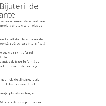
Bijuterii de
ante
ssa, un accesoriu statement care
completa ținutele cu un plus de
 înaltă calitate, placat cu aur de
porită. Strălucirea e intensificată
xtensie de 5 cm, oferind
fectă.
ndantive delicate, în formă de
nd un element distinctiv și
 nuanțele de alb și negru ale
e, de la cele casual la cele
enzație plăcută la atingere,
Melissa este ideal pentru femeile