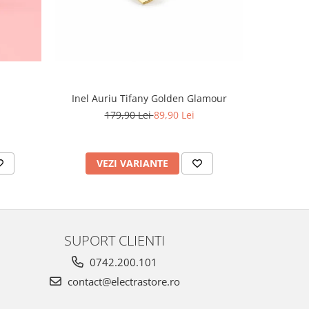
Inel Auriu Tifany Golden Glamour
Set Tennis,
179,90 Lei
89,90 Lei
4
VEZI VARIANTE
AD
SUPORT CLIENTI
0742.200.101
contact@electrastore.ro