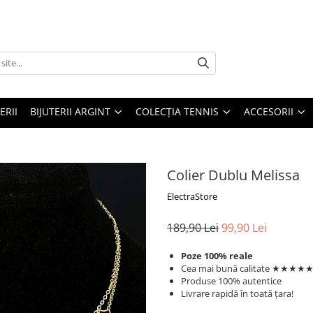
ERII
BIJUTERII ARGINT
COLECȚIA TENNIS
ACCESORII
Colier Dublu Melissa
ElectraStore
189,90 Lei
99,90 Lei
Poze 100% reale
Cea mai bună calitate ★★★★
Produse 100% autentice
Livrare rapidă în toată țara!