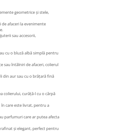
emente geometrice și stele,
ri de afaceri la evenimente
e.
juterii sau accesorii,
sau cu o bluză albă simplă pentru
sau întâlniri de afaceri, colierul
li din aur sau cu o brățară fină
 colierului, curăță-l cu o cârpă
n care este livrat, pentru a
au parfumuri care ar putea afecta
rafinat și elegant, perfect pentru