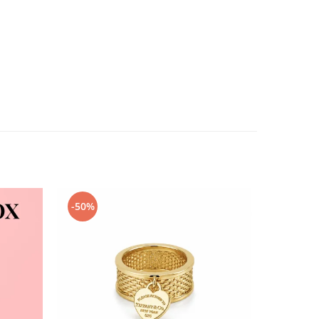
-50%
-60%