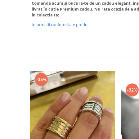
Comandă acum și bucură-te de un cadou elegant, însoț
livrat în cutie Premium cadou. Nu rata ocazia de a ad
în colecția ta!
Informatii conformitate produs
-35%
-32%