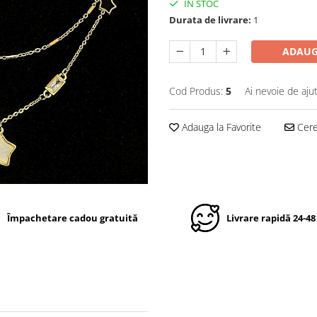
IN STOC
Durata de livrare:
1
ADAUG
Cod Produs:
5
Ai nevoie de aju
Adauga la Favorite
Cere 
Împachetare cadou gratuită
Livrare rapidă 24-48