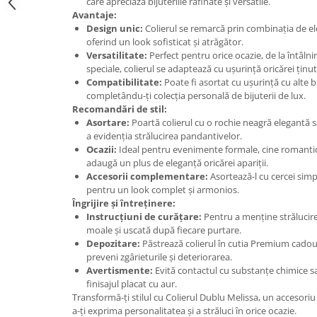
care apreciază bijuteriile rafinate și versatile.
Avantaje:
Design unic:
Colierul se remarcă prin combinația de el
oferind un look sofisticat și atrăgător.
Versatilitate:
Perfect pentru orice ocazie, de la întâlni
speciale, colierul se adaptează cu ușurință oricărei ținut
Compatibilitate:
Poate fi asortat cu ușurință cu alte bi
completându-ți colecția personală de bijuterii de lux.
Recomandări de stil:
Asortare:
Poartă colierul cu o rochie neagră elegantă 
a evidenția strălucirea pandantivelor.
Ocazii:
Ideal pentru evenimente formale, cine romantice 
adaugă un plus de eleganță oricărei apariții.
Accesorii complementare:
Asortează-l cu cercei simp
pentru un look complet și armonios.
Îngrijire și întreținere:
Instrucțiuni de curățare:
Pentru a menține strălucirea
moale și uscată după fiecare purtare.
Depozitare:
Păstrează colierul în cutia Premium cadou î
preveni zgârieturile și deteriorarea.
Avertismente:
Evită contactul cu substanțe chimice s
finisajul placat cu aur.
Transformă-ți stilul cu Colierul Dublu Melissa, un accesoriu 
a-ți exprima personalitatea și a străluci în orice ocazie.