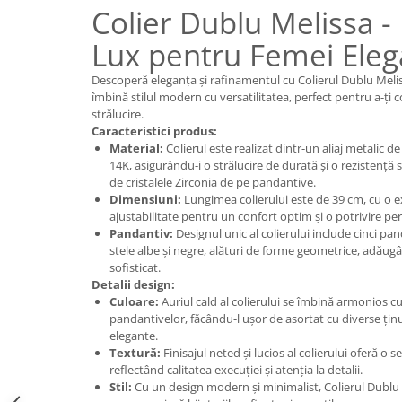
Colier Dublu Melissa - 
Lux pentru Femei Eleg
Descoperă eleganța și rafinamentul cu Colierul Dublu Meli
îmbină stilul modern cu versatilitatea, perfect pentru a-ți 
strălucire.
Caracteristici produs:
Material:
Colierul este realizat dintr-un aliaj metalic de
14K, asigurându-i o strălucire de durată și o rezistență s
de cristalele Zirconia de pe pandantive.
Dimensiuni:
Lungimea colierului este de 39 cm, cu o e
ajustabilitate pentru un confort optim și o potrivire per
Pandantiv:
Designul unic al colierului include cinci pa
stele albe și negre, alături de forme geometrice, adăugâ
sofisticat.
Detalii design:
Culoare:
Auriul cald al colierului se îmbină armonios cu
pandantivelor, făcându-l ușor de asortat cu diverse ținut
elegante.
Textură:
Finisajul neted și lucios al colierului oferă o s
reflectând calitatea execuției și atenția la detalii.
Stil:
Cu un design modern și minimalist, Colierul Dublu 