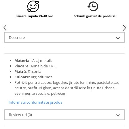
Livrare rapidă 24-48 ore
Schimb gratuit de produse
Descriere
Material
: Aliaj metalic
Placare:
Aur alb de 14 K
Piatră
: Zirconia
Culoare
: Argintiu/Roz
Potrivit pentru cadou, logodne, ținute feminine, pastelate sau
neutre, outfituri glam, accent de strălucire în ținute urbane,
evenimente speciale, petreceri
Informatii conformitate produs
Review-uri
(0)