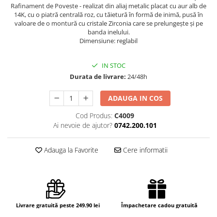
Rafinament de Poveste - realizat din aliaj metalic placat cu aur alb de
14K, cu o piatră centrală roz, cu tăietură în formă de inimă, pusă în
valoare de o montură cu cristale Zirconia care se prelungește și pe
banda inelului.
Dimensiune: reglabil
IN STOC
Durata de livrare:
24/48h
ADAUGA IN COS
Cod Produs:
C4009
Ai nevoie de ajutor?
0742.200.101
Adauga la Favorite
Cere informatii
Livrare gratuită peste 249.90 lei
Împachetare cadou gratuită