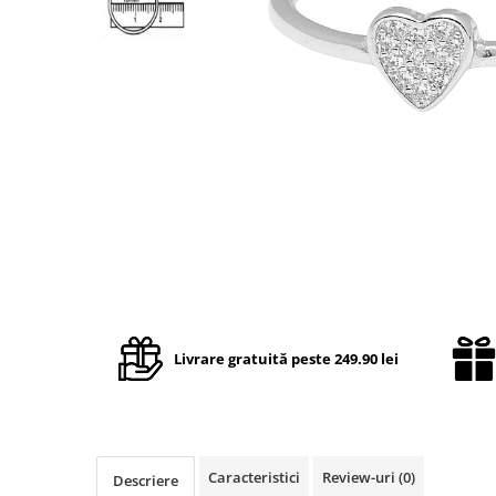
TRICOURI & TOPURI
Livrare gratuită peste 249.90 lei
Caracteristici
Review-uri
(0)
Descriere