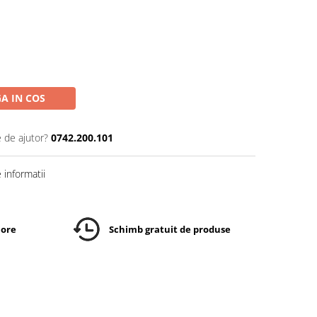
A IN COS
e de ajutor?
0742.200.101
informatii
 ore
Schimb gratuit de produse