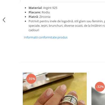
Material
: Argint 925
Placare:
Rodiu
Piatră
: Zirconia
Potrivit pentru inele de logodnă, stil glam sau feminin, p
speciale, ieșiri, brunchuri, diverse ocazii, de la întâlni
cadouri
Informatii conformitate produs
-35%
-32%