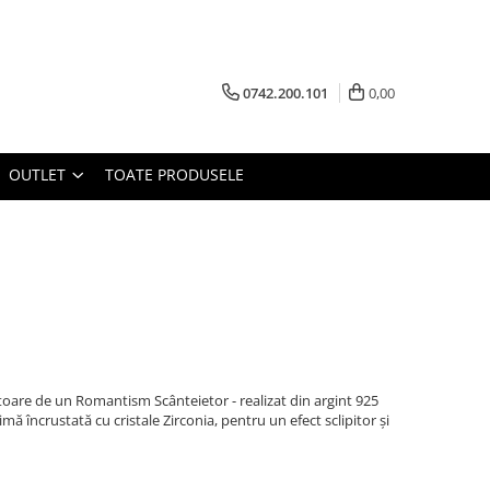
0742.200.101
0,00
OUTLET
TOATE PRODUSELE
itoare de un Romantism Scânteietor - realizat din argint 925
mă încrustată cu cristale Zirconia, pentru un efect sclipitor și