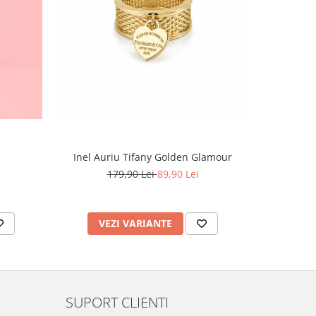
-60%
Inel Auriu Tifany Golden Glamour
Set Tennis,
179,90 Lei
89,90 Lei
4
VEZI VARIANTE
AD
SUPORT CLIENTI