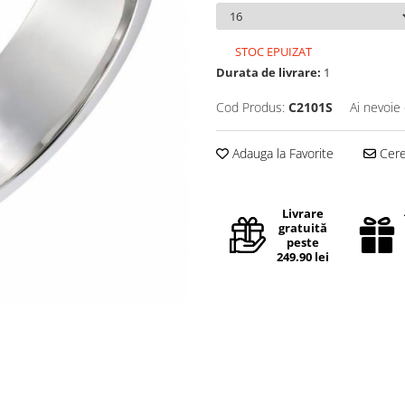
STOC EPUIZAT
Durata de livrare:
1
Cod Produs:
C2101S
Ai nevoie 
Adauga la Favorite
Cere 
Livrare
gratuită
peste
249.90 lei