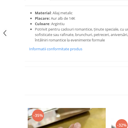
Material
: Aliaj metalic
Placare:
Aur alb de 14K
Culoare
: Argintiu
Potrivit pentru cadouri romantice, ținute speciale, cu u
sofisticate sau rafinate, brunchuri, petreceri, aniversări, 
întâlniri romantice la evenimente formale
Informatii conformitate produs
-35%
-32%