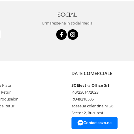
SOCIAL
Urmareste-ne in social media
DATE COMERCIALE
 Plata
SC Electra Office Srl
e Retur
J40/23014/2023
Produselor
RO49218505
de Retur
soseaua colentina nr 26
Sector 2, București
Contacteaza-ne