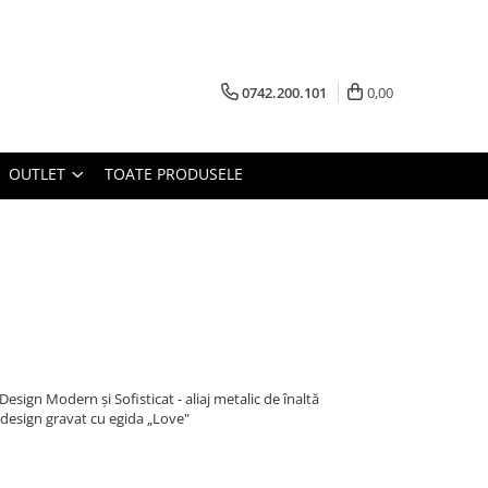
0742.200.101
0,00
OUTLET
TOATE PRODUSELE
esign Modern și Sofisticat - aliaj metalic de înaltă
u design gravat cu egida „Love"