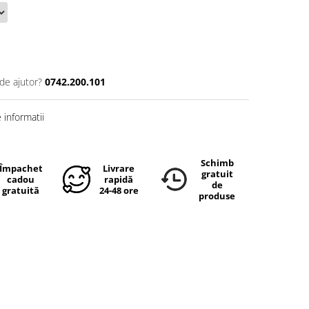
de ajutor?
0742.200.101
informatii
Schimb
Împachetare
Livrare
gratuit
cadou
rapidă
de
gratuită
24-48 ore
produse