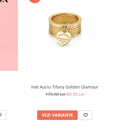
-60%
Inel Auriu Tifany Golden Glamour
Set Tennis,
179,90 Lei
89,90 Lei
4
VEZI VARIANTE
AD