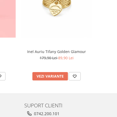
-60%
Inel Auriu Tifany Golden Glamour
Set Tennis,
179,90 Lei
89,90 Lei
4
VEZI VARIANTE
AD
SUPORT CLIENTI
0742.200.101