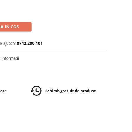
A IN COS
e ajutor?
0742.200.101
informatii
 ore
Schimb gratuit de produse