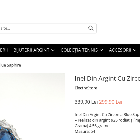
ERII
BIJUTERII ARGINT
COLECȚIA TENNIS
ACCESORII
Blue Saphire
Inel Din Argint Cu Zirc
ElectraStore
339,90 Lei
299,90 Lei
Inel Din Argint Cu Zirconia Blue Sap
– realizat din argint 925 rodiat și î
Gramaj 4.56 grame
Măsura: 54