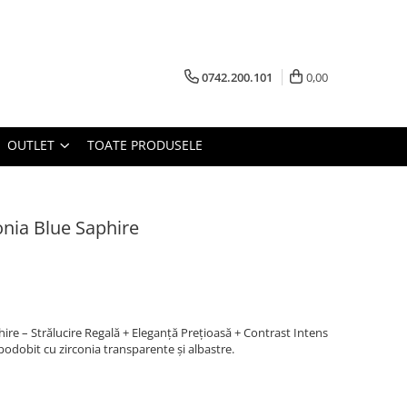
0742.200.101
0,00
OUTLET
TOATE PRODUSELE
onia Blue Saphire
hire – Strălucire Regală + Eleganță Prețioasă + Contrast Intens
mpodobit cu zirconia transparente și albastre.