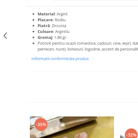
Material
: Argint
Placare:
Rodiu
Piatră
: Zirconia
Culoare
: Argintiu
Gramaj
: 1.86 gr.
Potrivit pentru ocazii romantice, cadouri, cine, ieșiri, da
petreceri, nunți, botezuri, logodne, accent de personali
Informatii conformitate produs
-35%
-32%