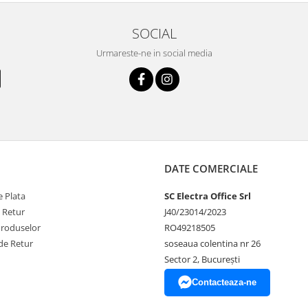
SOCIAL
Urmareste-ne in social media
DATE COMERCIALE
 Plata
SC Electra Office Srl
e Retur
J40/23014/2023
Produselor
RO49218505
de Retur
soseaua colentina nr 26
Sector 2, București
Contacteaza-ne