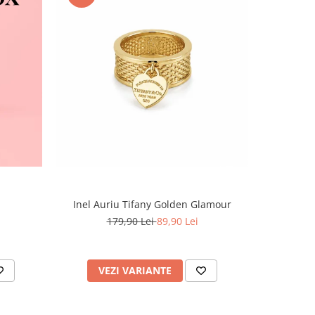
-60%
Inel Auriu Tifany Golden Glamour
Set Tennis,
179,90 Lei
89,90 Lei
4
VEZI VARIANTE
AD