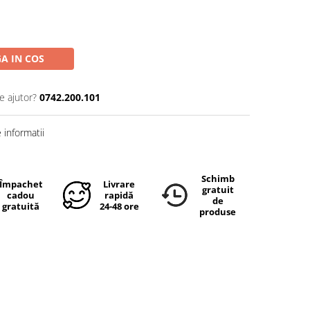
A IN COS
e ajutor?
0742.200.101
informatii
Schimb
Împachetare
Livrare
gratuit
cadou
rapidă
de
gratuită
24-48 ore
produse