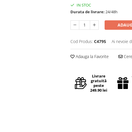
IN STOC
Durata de livrare:
24/48h
ADAUG
Cod Produs:
C4795
Ai nevoie d
Adauga la Favorite
Cere 
Livrare
gratuită
peste
249.90 lei