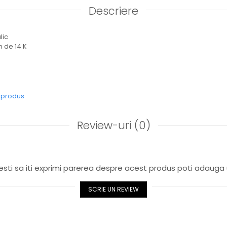
Descriere
alic
 de 14 K
e produs
Review-uri
(0)
sti sa iti exprimi parerea despre acest produs poti adauga 
SCRIE UN REVIEW