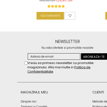
129,90 Lei
199,90 Lei
VEZI VARIANTE
NEWSLETTER
Nu rata ofertele si promotiile noastre
Vreau sa primesc newsletter cu promotiile
magazinului. Afla mai multe in
Politica de
Confidentialitate
MAGAZINUL MEU
CLIENTI
Despre noi
Metode de
Termeni si Conditii
Politica d