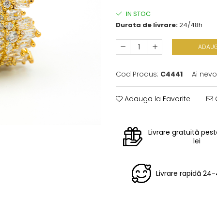
IN STOC
Durata de livrare:
24/48h
ADAUG
Cod Produs:
C4441
Ai nevo
Adauga la Favorite
C
Livrare gratuită pes
lei
Livrare rapidă 24