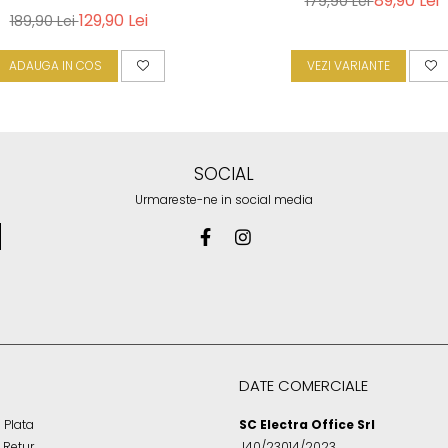
89,90 Lei
179,90 Lei
129,90 Lei
189,90 Lei
ADAUGA IN COS
VEZI VARIANTE
SOCIAL
Urmareste-ne in social media
DATE COMERCIALE
 Plata
SC Electra Office Srl
e Retur
J40/23014/2023