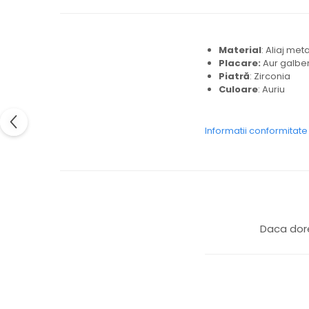
Material
: Aliaj met
Placare:
Aur galben
Piatră
: Zirconia
Culoare
: Auriu
Informatii conformitat
Daca dore