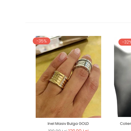
-35%
-32
Inel Masiv Bulga GOLD
Colie