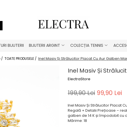
URI BIJUTERII
BIJUTERII ARGINT
COLECȚIA TENNIS
ACCESO
Inel Masiv Și Strălucitor Placat Cu Aur Galben Ma
 /
TOATE PRODUSELE /
Inel Masiv Și Străluc
ElectraStore
199,90 Lei
99,90 Lei
Inel Masiv Și Strălucitor Placat
Regală + Detalii Prețioase – reali
galben de 14 K și împodobit cu cr
Mărime: 18