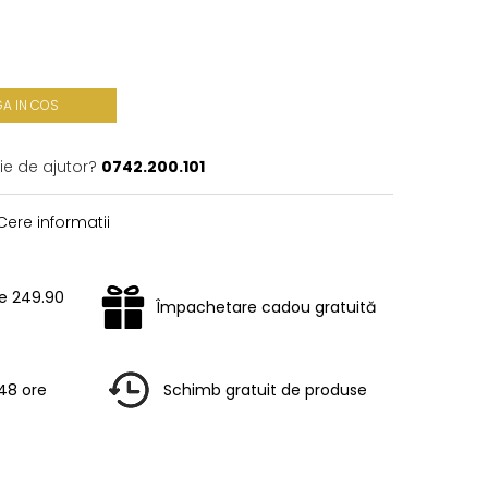
A IN COS
ie de ajutor?
0742.200.101
ere informatii
te 249.90
Împachetare cadou gratuită
-48 ore
Schimb gratuit de produse