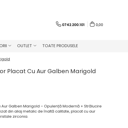
0742.200.101
0,00
RII
OUTLET
TOATE PRODUSELE
rigold
itor Placat Cu Aur Galben Marigold
 Cu Aur Galben Marigold – Opulență Modernă + Strălucire
zat din aliaj metalic de înaltă calitate, placat cu aur
istale zirconia.