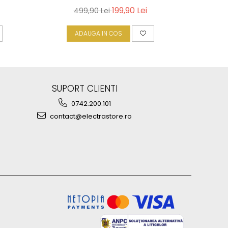
199,90 Lei
499,90 Lei
ADAUGA IN COS
A
SUPORT CLIENTI
0742.200.101
contact@electrastore.ro