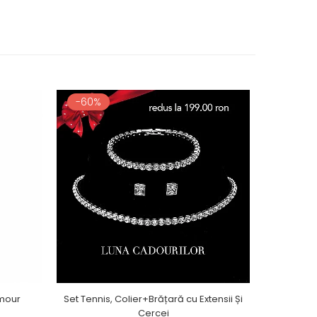
-60%
amour
Set Tennis, Colier+Brățară cu Extensii Și
Cercei