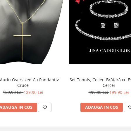
 Auriu Oversized Cu Pandantiv
Set Tennis, Colier+Brățară cu Ex
Cruce
Cercei
189,90 Lei
129,90 Lei
499,90 Lei
199,90 Lei
ADAUGA IN COS
ADAUGA IN COS