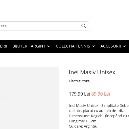
ERII
BIJUTERII ARGINT
COLECȚIA TENNIS
ACCESORII
Inel Masiv Unisex
ElectraStore
179,90 Lei
89,90 Lei
Inel Masiv Unisex - Simplitate Debor
calitate, placat cu aur alb de 14K.
Dimensiune: Reglabil (începând cu 
Lungime: 1.5 cm
Culoare: Argintiu