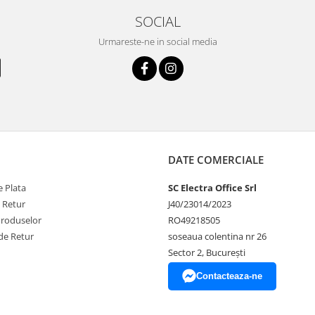
SOCIAL
Urmareste-ne in social media
DATE COMERCIALE
 Plata
SC Electra Office Srl
e Retur
J40/23014/2023
Produselor
RO49218505
de Retur
soseaua colentina nr 26
Sector 2, București
Contacteaza-ne