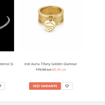
tensii Și
Inel Auriu Tifany Golden Glamour
179,90 Lei
89,90 Lei
VEZI VARIANTE
AD