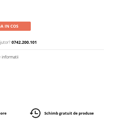
A IN COS
jutor?
0742.200.101
informatii
 ore
Schimb gratuit de produse