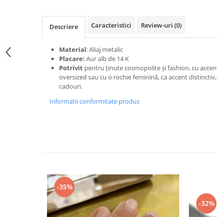
Caracteristici
Review-uri
(0)
Descriere
Material
: Aliaj metalic
Placare:
Aur alb de 14 K
Potrivit
pentru ținute cosmopolite și fashion, cu accent
oversized sau cu o rochie feminină, ca accent distinctiv, o
cadouri.
Informatii conformitate produs
-35%
-32%