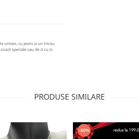
e unisex, cu jeans și un tricou
cazii speciale sau de zi cu zi,
PRODUSE SIMILARE
-60%