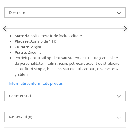
Descriere
Material
: Aliaj metalic de înaltă calitate
Placare
: Aur alb de 14 K
Culoare
: Argintiu
Piatră
: Zirconia
Potrivit pentru stil opulent sau statement, ținute glam, pline
de personalitate, întâlniri, ieșiri, petreceri, accent de strălucire
în outfituri simple, business sau casual, cadouri, diverse ocazii
și stiluri
Informatii conformitate produs
Caracteristici
Review-uri
(0)