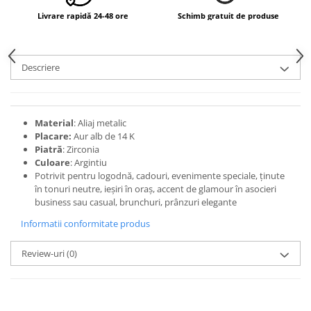
Livrare rapidă 24-48 ore
Schimb gratuit de produse
Descriere
Material
: Aliaj metalic
Placare:
Aur alb de 14 K
Piatră
: Zirconia
Culoare
: Argintiu
Potrivit pentru logodnă, cadouri, evenimente speciale, ținute
în tonuri neutre, ieșiri în oraș, accent de glamour în asocieri
business sau casual, brunchuri, prânzuri elegante
Informatii conformitate produs
Review-uri
(0)