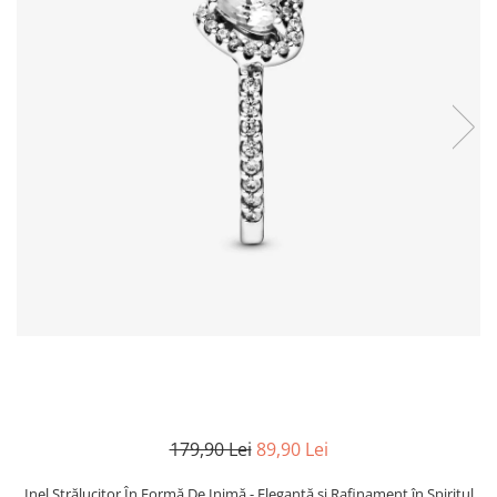
TRICOURI & TOPURI
179,90 Lei
89,90 Lei
Inel Strălucitor În Formă De Inimă - Eleganță și Rafinament în Spiritul