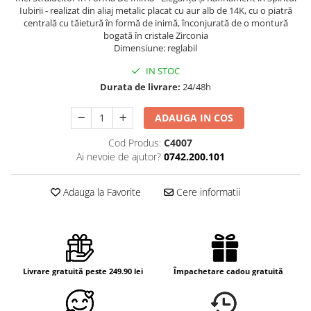
Iubirii - realizat din aliaj metalic placat cu aur alb de 14K, cu o piatră
centrală cu tăietură în formă de inimă, înconjurată de o montură
bogată în cristale Zirconia
Dimensiune: reglabil
IN STOC
Durata de livrare:
24/48h
ADAUGA IN COS
Cod Produs:
C4007
Ai nevoie de ajutor?
0742.200.101
Adauga la Favorite
Cere informatii
Livrare gratuită peste 249.90 lei
Împachetare cadou gratuită