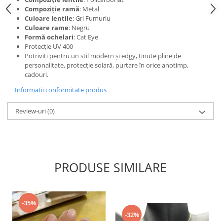
Compoziție ramă
: Metal
Culoare lentile
: Gri Fumuriu
Culoare rame
: Negru
Formă ochelari
: Cat Eye
Protecție UV 400
Potriviți pentru un stil modern și edgy, ținute pline de
personalitate, protecție solară, purtare în orice anotimp,
cadouri.
Informatii conformitate produs
Review-uri
(0)
PRODUSE SIMILARE
-35%
-32%