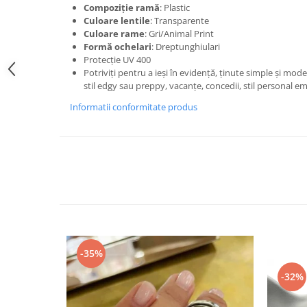
Compoziție ramă
: Plastic
Culoare lentile
: Transparente
Culoare rame
: Gri/Animal Print
Formă ochelari
: Dreptunghiulari
Protecție UV 400
Potriviți pentru a ieși în evidență, ținute simple și mode
stil edgy sau preppy, vacanțe, concedii, stil personal e
Informatii conformitate produs
-35%
-32%