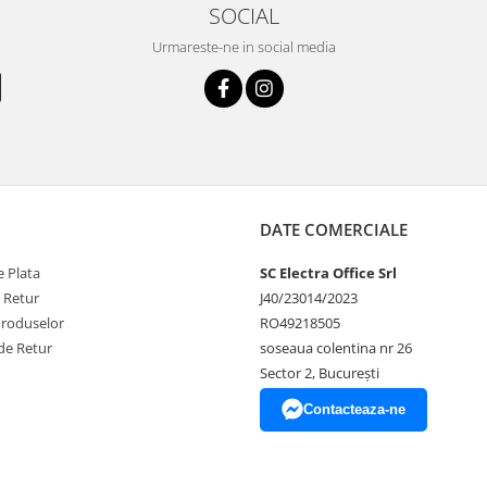
SOCIAL
Urmareste-ne in social media
DATE COMERCIALE
 Plata
SC Electra Office Srl
e Retur
J40/23014/2023
Produselor
RO49218505
de Retur
soseaua colentina nr 26
Sector 2, București
Contacteaza-ne