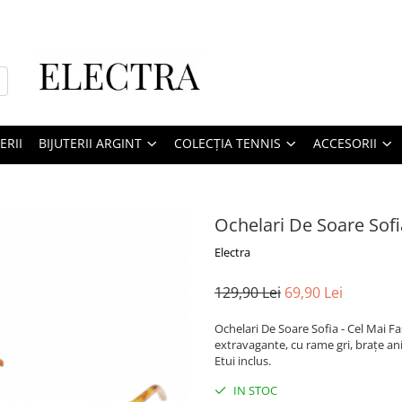
ERII
BIJUTERII ARGINT
COLECȚIA TENNIS
ACCESORII
Ochelari De Soare Sofi
Electra
129,90 Lei
69,90 Lei
Ochelari De Soare Sofia - Cel Mai 
extravagante, cu rame gri, brațe ani
Etui inclus.
IN STOC