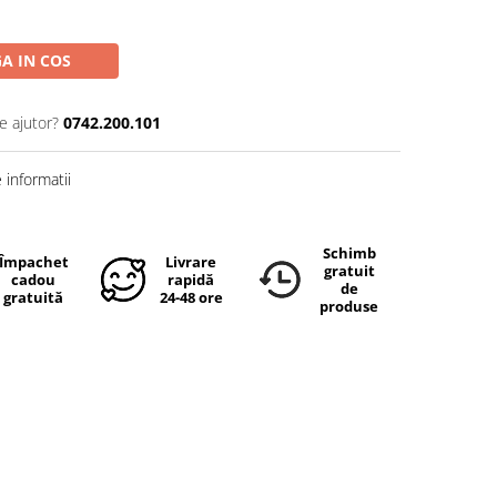
A IN COS
e ajutor?
0742.200.101
informatii
Schimb
Împachetare
Livrare
gratuit
cadou
rapidă
de
gratuită
24-48 ore
produse