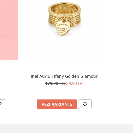
-60%
Inel Auriu Tifany Golden Glamour
Set Tennis,
179,90 Lei
89,90 Lei
4
VEZI VARIANTE
AD